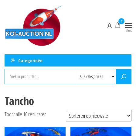
Ga
Koi-
Powered
naar
by
Auction
Mizukoi
de
0
inhoud
Menu
Categorieën
Tancho
Gesorteerd
Toont alle 10 resultaten
op
nieuwste