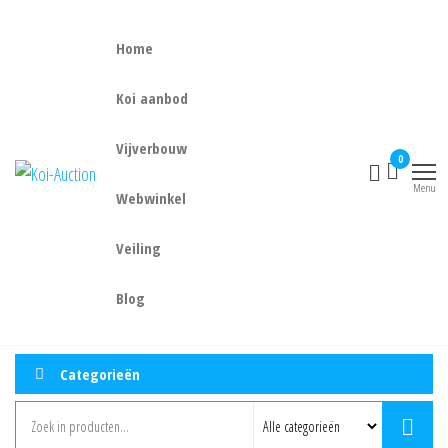
Ga
naar
Home
de
inhoud
Koi aanbod
Vijverbouw
0
Koi-
Powered
by
Menu
Auction
Webwinkel
Mizukoi
Veiling
Blog
Categorieën