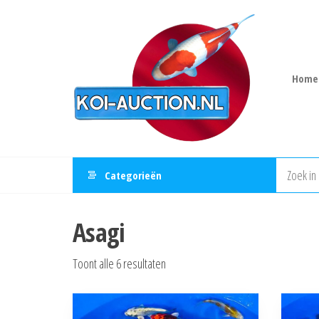
Ga
Koi-
Powered
naar
by
Auction
Mizukoi
de
inhoud
Home
Categorieën
Asagi
Gesorteerd
Toont alle 6 resultaten
op
nieuwste