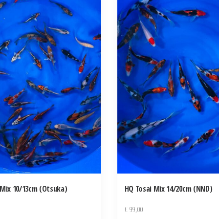
 Mix 10/13cm (Otsuka)
HQ Tosai Mix 14/20cm (NND)
€
99,00