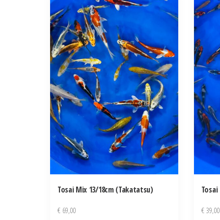
Tosai Mix 13/18cm (Takatatsu)
Tosai
€
69,00
€
39,00