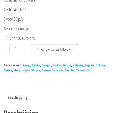
Certificaat: Nee
3 voor 36 p/s
6 voor 33 euro p/s
10+ voor 30 euro p/s
Tosai
-
+
Toevoegen aan winkelwagen
Mix
10/13cm
Categorieën:
Asagi
,
Bekko
,
Chagoi
,
Doitsu
,
Ginrin
,
Kohaku
,
Kujaku
,
Ochiba
,
(Otsuka)
Sanke
,
Shiro Utsuri
,
Showa
,
Shusui
,
Soragoi
,
Tancho
,
Yamabuki
aantal
Beschrijving