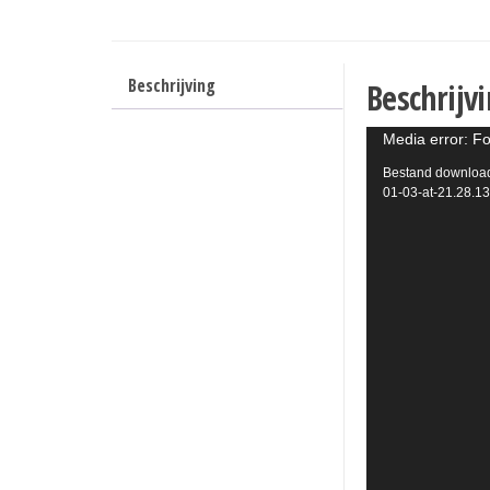
Beschrijving
Beschrijv
Videospeler
Media error: Fo
Bestand download
01-03-at-21.28.1