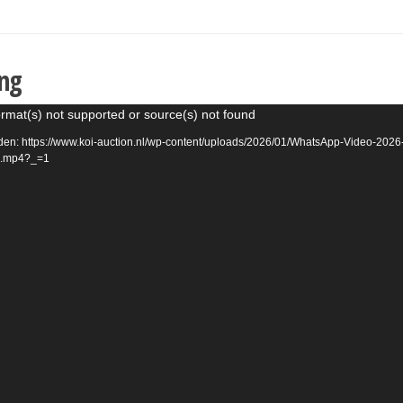
ing
rmat(s) not supported or source(s) not found
en: https://www.koi-auction.nl/wp-content/uploads/2026/01/WhatsApp-Video-2026
3.mp4?_=1