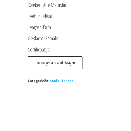
Kweker : Abe Marushu
Leeftijd : Nisai
Lengte : 43cm
Geslacht : Female
Certificaat: Ja
Maruten
Toevoegen aan winkelwagen
Sanke
(Abe
Categorieën:
Sanke
,
Tancho
Marushu)
aantal