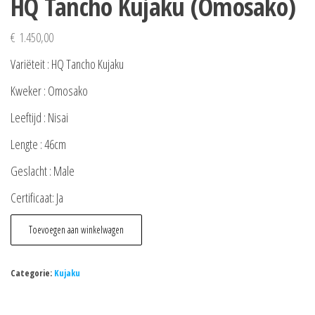
HQ Tancho Kujaku (Omosako)
€
1.450,00
Variëteit : HQ Tancho Kujaku
Kweker : Omosako
Leeftijd : Nisai
Lengte : 46cm
Geslacht : Male
Certificaat: Ja
HQ
Toevoegen aan winkelwagen
Tancho
Kujaku
Categorie:
Kujaku
(Omosako)
aantal