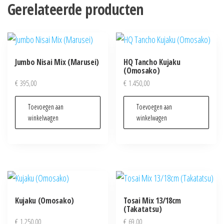
Gerelateerde producten
Jumbo Nisai Mix (Marusei)
HQ Tancho Kujaku
(Omosako)
€
395,00
€
1.450,00
Toevoegen aan
Toevoegen aan
winkelwagen
winkelwagen
Kujaku (Omosako)
Tosai Mix 13/18cm
(Takatatsu)
€
1.250,00
€
69,00