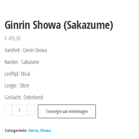
Ginrin Showa (Sakazume)
€
495,00
Variëteit : Ginrin Showa
Kweker : Sakazume
Leeftijd : Nisai
Lengte : 38cm
Geslacht : Onbekend
Ginrin
-
+
Toevoegen aan winkelwagen
Showa
(Sakazume)
Categorieën:
Ginrin
,
Showa
aantal